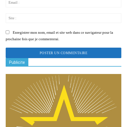
Ema
:
Sit
:
Enregistrer mon nom, email et site web dans ce navigateur pour la
prochaine fois que je commenterai.
Publicite