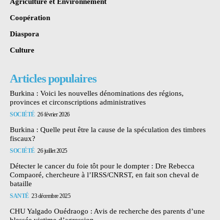
Agriculture et Environnement
Coopération
Diaspora
Culture
Articles populaires
Burkina : Voici les nouvelles dénominations des régions,
provinces et circonscriptions administratives
SOCIÉTÉ
26 février 2026
Burkina : Quelle peut être la cause de la spéculation des timbres
fiscaux?
SOCIÉTÉ
26 juillet 2025
Détecter le cancer du foie tôt pour le dompter : Dre Rebecca
Compaoré, chercheure à l’IRSS/CNRST, en fait son cheval de
bataille
SANTÉ
23 décembre 2025
CHU Yalgado Ouédraogo : Avis de recherche des parents d’une
blessée victime d’agression