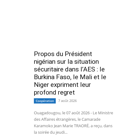
Propos du Président
nigérian sur la situation
sécuritaire dans l’AES : le
Burkina Faso, le Mali et le
Niger expriment leur
profond regret
7 août 2026
Coopération
Ouagadougou, le 07 août 2026 - Le Ministre
des Affaires étrangères, le Camarade
Karamoko Jean Marie TRAORÉ, a reçu, dans
la soirée du jeudi...