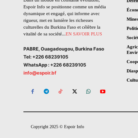
Dans un monde en constante évolution,
Défen
Espoir Info se positionne comme un média
Écon
dynamique et engagé, qui informe avec
Mines
rigueur, met en lumière les richesses
culturelles du Burkina Faso et célèbre la
Polit
vitalité de sa société...
EN SAVOIR PLUS
Socié
Agric
PABRE, Ouagadougou, Burkina Faso
Envi
Tel: +226 68239105
Coop
WhatsApp : +226 68239105
Dias
info@espoir.bf
Cultu
Copyright 2025 © Espoir Info