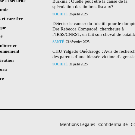
se et sécurité
Burkina : Quelle peut être la cause de la
spéculation des timbres fiscaux?
omie
SOCIÉTÉ
26 juillet 2025
 et carrière
Détecter le cancer du foie tôt pour le dompte
ique
Dre Rebecca Compaoré, chercheure à
l’IRSS/CNRST, en fait son cheval de bataill
té
SANTÉ
23 décembre 2025
ulture et
ronnement
CHU Yalgado Ouédraogo : Avis de recherc
des parents d’une blessée victime d’agressi
ération
SOCIÉTÉ
31 juillet 2025
pora
re
Mentions Legales
Confidentialité
Co