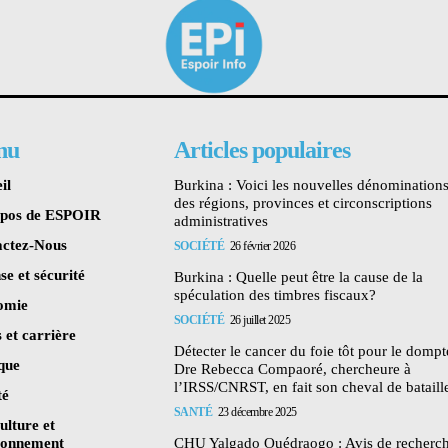
nu
Articles populaires
il
Burkina : Voici les nouvelles dénomination
des régions, provinces et circonscriptions
opos de ESPOIR
administratives
ctez-Nous
SOCIÉTÉ
26 février 2026
se et sécurité
Burkina : Quelle peut être la cause de la
spéculation des timbres fiscaux?
omie
SOCIÉTÉ
26 juillet 2025
 et carrière
Détecter le cancer du foie tôt pour le dompte
ique
Dre Rebecca Compaoré, chercheure à
l’IRSS/CNRST, en fait son cheval de bataill
té
SANTÉ
23 décembre 2025
ulture et
ronnement
CHU Yalgado Ouédraogo : Avis de recherc