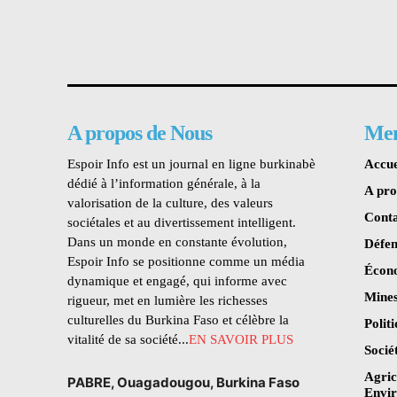
A propos de Nous
Me
Espoir Info est un journal en ligne burkinabè
Accue
dédié à l’information générale, à la
A pr
valorisation de la culture, des valeurs
Conta
sociétales et au divertissement intelligent.
Dans un monde en constante évolution,
Défen
Espoir Info se positionne comme un média
Écon
dynamique et engagé, qui informe avec
Mines
rigueur, met en lumière les richesses
culturelles du Burkina Faso et célèbre la
Polit
vitalité de sa société...
EN SAVOIR PLUS
Socié
Agric
PABRE, Ouagadougou, Burkina Faso
Envi