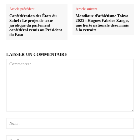
Article précédent
Article suivant
Confédération des États du
Mondiaux d’athlétisme Tokyo
Sahel : Le projet de texte
2025 : Hugues Fabrice Zango,
juridique du parlement
une fierté nationale désormais
confédéral remis au Président
à la retraite
du Faso
LAISSER UN COMMENTAIRE
Commenter
:
No
:
Ema