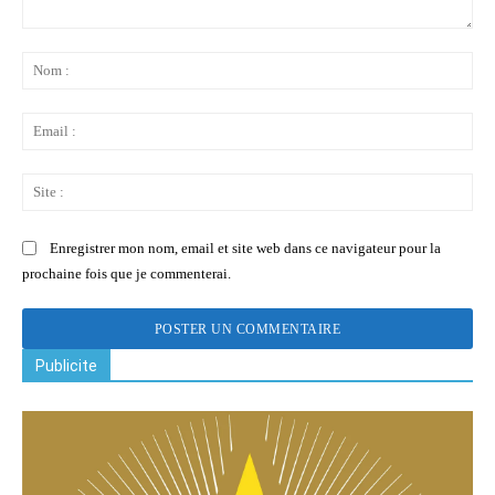
Commenter
:
No
:
Ema
:
Sit
:
Enregistrer mon nom, email et site web dans ce navigateur pour la
prochaine fois que je commenterai.
Publicite