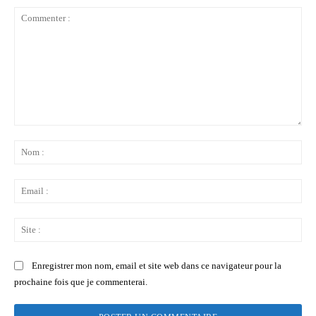
Commenter
:
No
:
Ema
:
Sit
:
Enregistrer mon nom, email et site web dans ce navigateur pour la
prochaine fois que je commenterai.