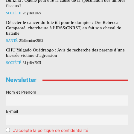
Burkina : Quelle peut être la cause de la spéculation des timbres
fiscaux?
SOCIÉTÉ
26 juillet 2025
Détecter le cancer du foie tôt pour le dompter : Dre Rebecca
Compaoré, chercheure à l’IRSS/CNRST, en fait son cheval de
bataille
SANTÉ
23 décembre 2025
CHU Yalgado Ouédraogo : Avis de recherche des parents d’une
blessée victime d’agression
SOCIÉTÉ
31 juillet 2025
Newsletter
Nom et Prenom
E-mail
J'accepte la politique de confidentialité