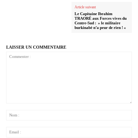
Article suivant
Le Capitaine Ibrahim
TRAORÉ aux Forces vives du
Centre-Sud : » le militaire
burkinabè n’a peur de rien ! «
LAISSER UN COMMENTAIRE
Commenter
:
No
:
Ema
: