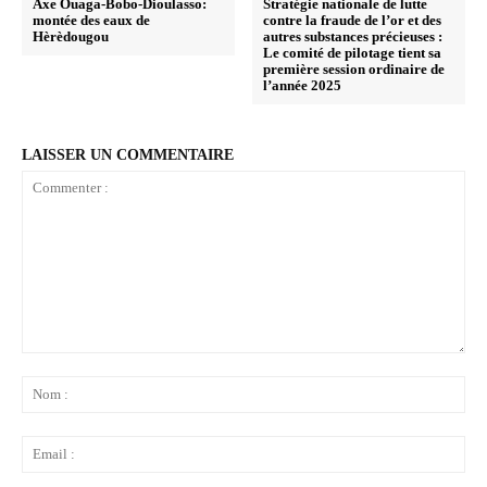
Axe Ouaga-Bobo-Dioulasso:
Stratégie nationale de lutte
montée des eaux de
contre la fraude de l’or et des
Hèrèdougou
autres substances précieuses :
Le comité de pilotage tient sa
première session ordinaire de
l’année 2025
LAISSER UN COMMENTAIRE
Commenter
:
No
:
Ema
: