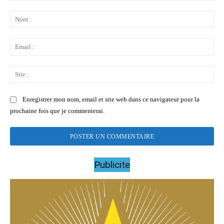
Commenter
:
No
:
Ema
:
Sit
:
Enregistrer mon nom, email et site web dans ce navigateur pour la
prochaine fois que je commenterai.
Publicite