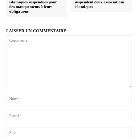
islamiques suspendues pour
suspendent deux associations
des manquements à leurs
islamiques
obligations
LAISSER UN COMMENTAIRE
Commenter
:
No
:
Ema
:
Sit
: