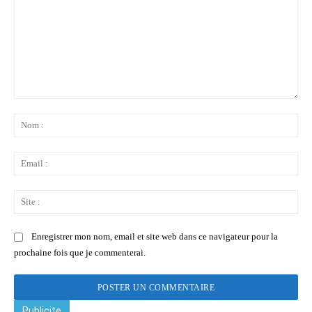
Commenter
:
No
:
Ema
:
Sit
:
Enregistrer mon nom, email et site web dans ce navigateur pour la
prochaine fois que je commenterai.
Publicite