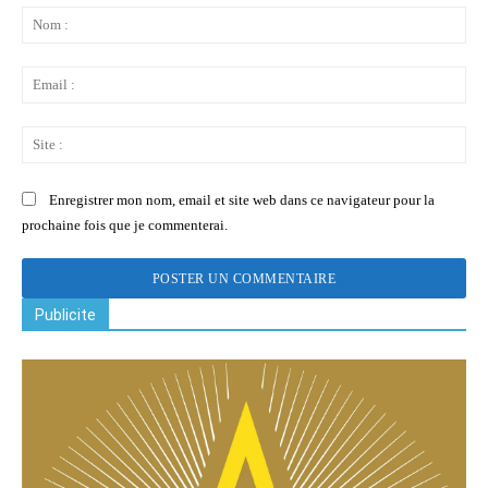
:
No
:
Ema
:
Sit
:
Enregistrer mon nom, email et site web dans ce navigateur pour la
prochaine fois que je commenterai.
Publicite