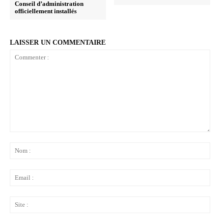
Conseil d’administration
officiellement installés
LAISSER UN COMMENTAIRE
Commenter
:
No
:
Ema
:
Sit
: