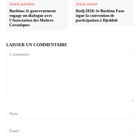
Article précédent
Article suivant
Burkina: le gouvernement
Hadj 2026: le Burkina Faso
engage un dialogue avec
signe la convention de
l’Association des Maîtres
participation à Djeddah
Coraniques
LAISSER UN COMMENTAIRE
Commenter
:
No
:
Ema
: