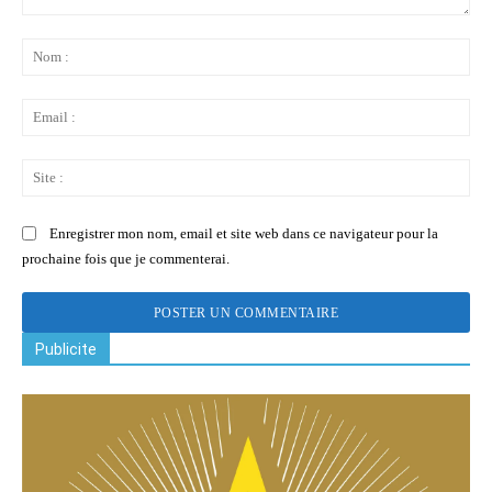
Commenter
:
No
:
Ema
:
Sit
:
Enregistrer mon nom, email et site web dans ce navigateur pour la
prochaine fois que je commenterai.
Publicite