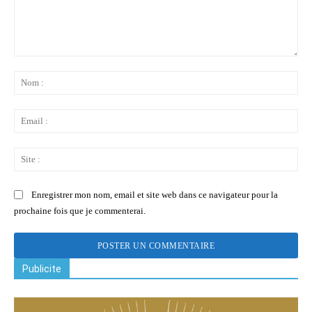
Commenter
:
No
:
Ema
:
Sit
:
Enregistrer mon nom, email et site web dans ce navigateur pour la
prochaine fois que je commenterai.
Publicite