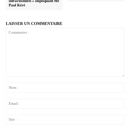
infractionnels » impliquant Me
Paul Kéré
LAISSER UN COMMENTAIRE
Commenter
:
No
:
Ema
:
Sit
: