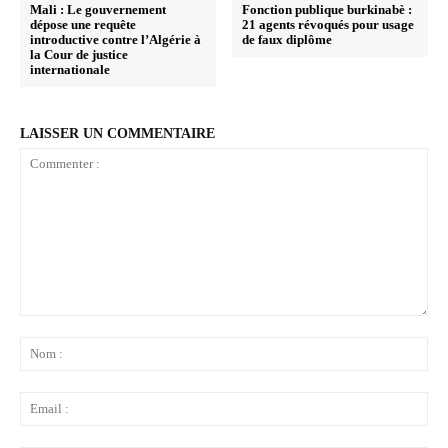
Mali : Le gouvernement
Fonction publique burkinabè :
dépose une requête
21 agents révoqués pour usage
introductive contre l’Algérie à
de faux diplôme
la Cour de justice
internationale
LAISSER UN COMMENTAIRE
Commenter
:
No
:
Ema
: