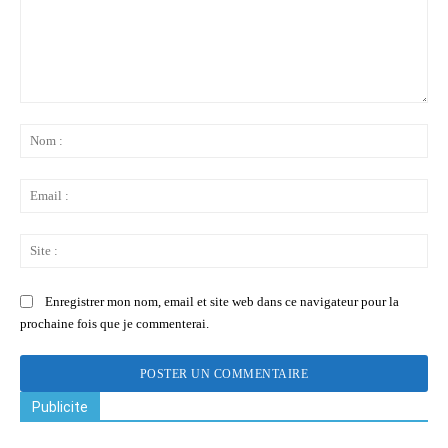
Commenter
:
No
:
Ema
:
Sit
:
Enregistrer mon nom, email et site web dans ce navigateur pour la
prochaine fois que je commenterai.
Publicite