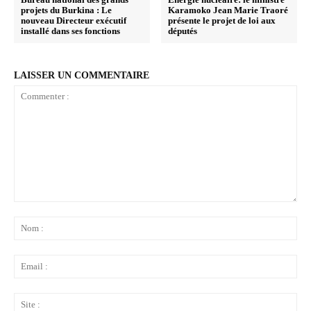
projets du Burkina : ‎Le
Karamoko Jean Marie Traoré
nouveau Directeur exécutif
présente le projet de loi aux
installé dans ses fonctions
députés
LAISSER UN COMMENTAIRE
Commenter
:
No
:
Ema
:
Sit