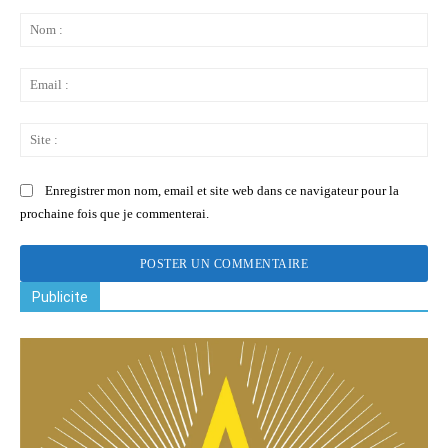
Commenter
:
No
:
Ema
:
Sit
:
Enregistrer mon nom, email et site web dans ce navigateur pour la
prochaine fois que je commenterai.
Publicite