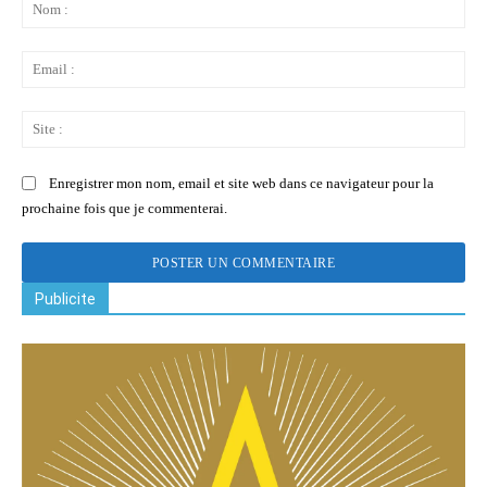
:
No
:
Ema
:
Sit
:
Enregistrer mon nom, email et site web dans ce navigateur pour la
prochaine fois que je commenterai.
Publicite