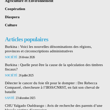
Agriculture et Environnement
Coopération
Diaspora
Culture
Articles populaires
Burkina : Voici les nouvelles dénominations des régions,
provinces et circonscriptions administratives
SOCIÉTÉ
26 février 2026
Burkina : Quelle peut être la cause de la spéculation des timbres
fiscaux?
SOCIÉTÉ
26 juillet 2025
Détecter le cancer du foie tôt pour le dompter : Dre Rebecca
Compaoré, chercheure à l’IRSS/CNRST, en fait son cheval de
bataille
SANTÉ
23 décembre 2025
CHU Yalgado Ouédraogo : Avis de recherche des parents d’une
blessée victime d’agression