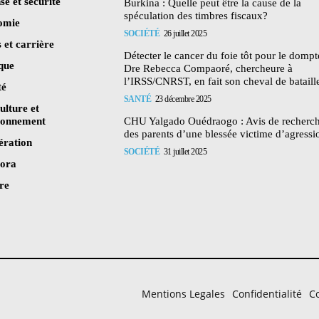
se et sécurité
Burkina : Quelle peut être la cause de la
spéculation des timbres fiscaux?
omie
SOCIÉTÉ
26 juillet 2025
 et carrière
Détecter le cancer du foie tôt pour le dompte
ique
Dre Rebecca Compaoré, chercheure à
l’IRSS/CNRST, en fait son cheval de bataill
té
SANTÉ
23 décembre 2025
ulture et
ronnement
CHU Yalgado Ouédraogo : Avis de recherc
des parents d’une blessée victime d’agressi
ération
SOCIÉTÉ
31 juillet 2025
pora
re
Mentions Legales
Confidentialité
Co