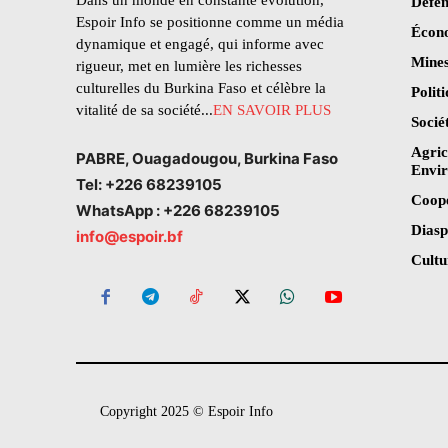
Dans un monde en constante évolution,
Défen
Espoir Info se positionne comme un média
Écon
dynamique et engagé, qui informe avec
Mines
rigueur, met en lumière les richesses
culturelles du Burkina Faso et célèbre la
Polit
vitalité de sa société...
EN SAVOIR PLUS
Socié
Agric
PABRE, Ouagadougou, Burkina Faso
Envi
Tel: +226 68239105
Coop
WhatsApp : +226 68239105
Dias
info@espoir.bf
Cultu
Copyright 2025 © Espoir Info