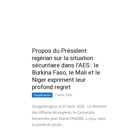
Propos du Président
nigérian sur la situation
sécuritaire dans l’AES : le
Burkina Faso, le Mali et le
Niger expriment leur
profond regret
7 août 2026
Coopération
Ouagadougou, le 07 août 2026 - Le Ministre
des Affaires étrangères, le Camarade
Karamoko Jean Marie TRAORÉ, a reçu, dans
la soirée du jeudi...