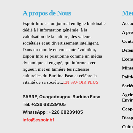
A propos de Nous
Me
Espoir Info est un journal en ligne burkinabè
Accue
dédié à l’information générale, à la
A pr
valorisation de la culture, des valeurs
Conta
sociétales et au divertissement intelligent.
Dans un monde en constante évolution,
Défen
Espoir Info se positionne comme un média
Écon
dynamique et engagé, qui informe avec
Mines
rigueur, met en lumière les richesses
culturelles du Burkina Faso et célèbre la
Polit
vitalité de sa société...
EN SAVOIR PLUS
Socié
Agric
PABRE, Ouagadougou, Burkina Faso
Envi
Tel: +226 68239105
Coop
WhatsApp : +226 68239105
Dias
info@espoir.bf
Cultu