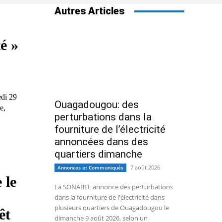
Autres Articles
é »
edi 29
Ouagadougou: des
e,
perturbations dans la
fourniture de l’électricité
annoncées dans des
quartiers dimanche
7 août 2026
Annonces et Communiqués
 le
La SONABEL annonce des perturbations
dans la fourniture de l'électricité dans
plusieurs quartiers de Ouagadougou le
êt
dimanche 9 août 2026, selon un