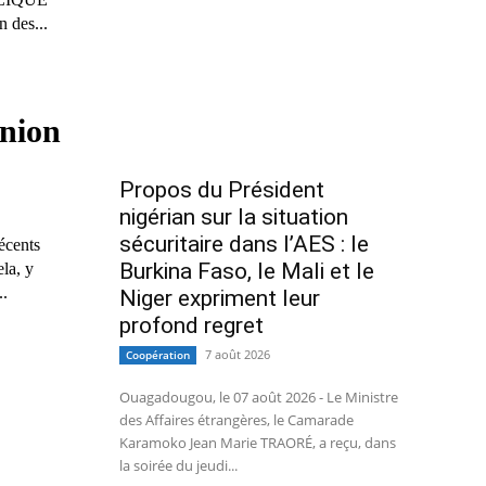
des...
union
Propos du Président
nigérian sur la situation
sécuritaire dans l’AES : le
écents
Burkina Faso, le Mali et le
la, y
..
Niger expriment leur
profond regret
7 août 2026
Coopération
Ouagadougou, le 07 août 2026 - Le Ministre
des Affaires étrangères, le Camarade
Karamoko Jean Marie TRAORÉ, a reçu, dans
la soirée du jeudi...