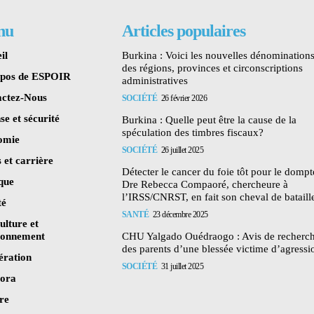
nu
Articles populaires
il
Burkina : Voici les nouvelles dénomination
des régions, provinces et circonscriptions
opos de ESPOIR
administratives
ctez-Nous
SOCIÉTÉ
26 février 2026
se et sécurité
Burkina : Quelle peut être la cause de la
spéculation des timbres fiscaux?
omie
SOCIÉTÉ
26 juillet 2025
 et carrière
Détecter le cancer du foie tôt pour le dompte
ique
Dre Rebecca Compaoré, chercheure à
l’IRSS/CNRST, en fait son cheval de bataill
té
SANTÉ
23 décembre 2025
ulture et
ronnement
CHU Yalgado Ouédraogo : Avis de recherc
des parents d’une blessée victime d’agressi
ération
SOCIÉTÉ
31 juillet 2025
pora
re