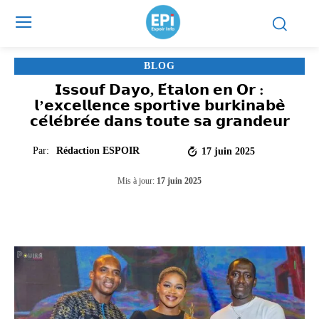
BLOG
𝗜𝘀𝘀𝗼𝘂𝗳 𝗗𝗮𝘆𝗼, 𝗘́𝘁𝗮𝗹𝗼𝗻 𝗲𝗻 𝗢𝗿 :
𝗹’𝗲𝘅𝗰𝗲𝗹𝗹𝗲𝗻𝗰𝗲 𝘀𝗽𝗼𝗿𝘁𝗶𝘃𝗲 𝗯𝘂𝗿𝗸𝗶𝗻𝗮𝗯𝗲̀
𝗰𝗲́𝗹𝗲́𝗯𝗿𝗲́𝗲 𝗱𝗮𝗻𝘀 𝘁𝗼𝘂𝘁𝗲 𝘀𝗮 𝗴𝗿𝗮𝗻𝗱𝗲𝘂𝗿
Par:
Rédaction ESPOIR
17 juin 2025
Mis à jour:
17 juin 2025