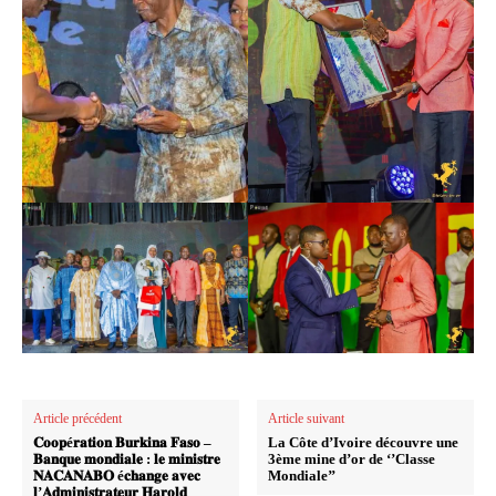
Article précédent
Article suivant
𝐂𝐨𝐨𝐩é𝐫𝐚𝐭𝐢𝐨𝐧 𝐁𝐮𝐫𝐤𝐢𝐧𝐚 𝐅𝐚𝐬𝐨 –
La Côte d’Ivoire découvre une
𝐁𝐚𝐧𝐪𝐮𝐞 𝐦𝐨𝐧𝐝𝐢𝐚𝐥𝐞 : 𝐥𝐞 𝐦𝐢𝐧𝐢𝐬𝐭𝐫𝐞
3ème mine d’or de ‘’Classe
𝐍𝐀𝐂𝐀𝐍𝐀𝐁𝐎 é𝐜𝐡𝐚𝐧𝐠𝐞 𝐚𝐯𝐞𝐜
Mondiale’’
𝐥’𝐀𝐝𝐦𝐢𝐧𝐢𝐬𝐭𝐫𝐚𝐭𝐞𝐮𝐫 𝐇𝐚𝐫𝐨𝐥𝐝