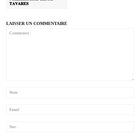
𝐓𝐀𝐕𝐀𝐑𝐄𝐒
LAISSER UN COMMENTAIRE
Commenter
:
No
:
Ema
:
Sit
: