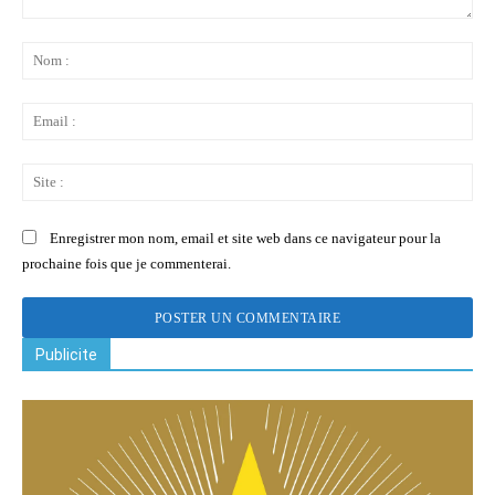
Commenter
:
No
:
Ema
:
Sit
:
Enregistrer mon nom, email et site web dans ce navigateur pour la
prochaine fois que je commenterai.
Publicite