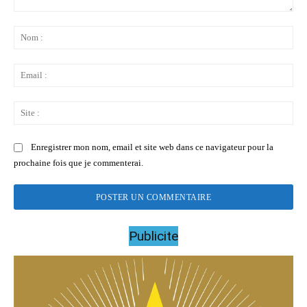
Commenter
:
No
:
Ema
:
Sit
:
Enregistrer mon nom, email et site web dans ce navigateur pour la
prochaine fois que je commenterai.
Publicite