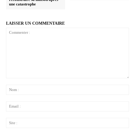
une catastrophe
LAISSER UN COMMENTAIRE
Commenter
:
No
:
Ema
:
Sit
: