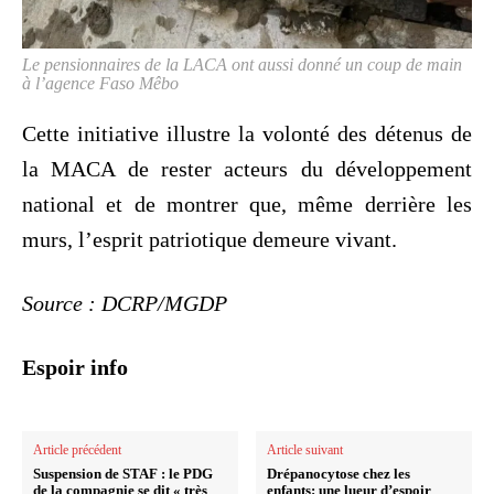
Le pensionnaires de la LACA ont aussi donné un coup de main
à l’agence Faso Mêbo
Cette initiative illustre la volonté des détenus de
la MACA de rester acteurs du développement
national et de montrer que, même derrière les
murs, l’esprit patriotique demeure vivant.
Source : DCRP/MGDP
Espoir info
Article précédent
Article suivant
Suspension de STAF : le PDG
Drépanocytose chez les
de la compagnie se dit « très
enfants: une lueur d’espoir