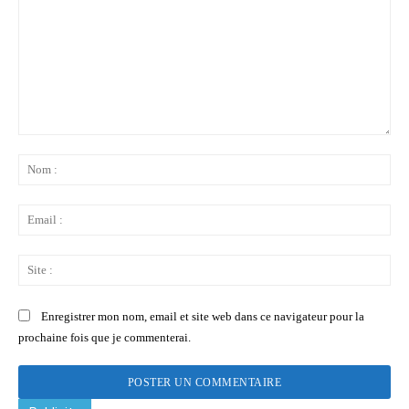
Commenter
:
No
:
Ema
:
Sit
:
Enregistrer mon nom, email et site web dans ce navigateur pour la
prochaine fois que je commenterai.