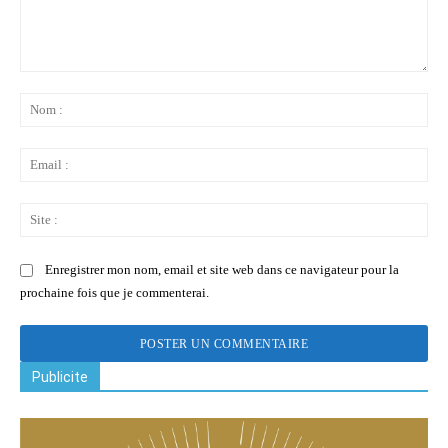
Commenter
:
No
:
Ema
:
Sit
:
Enregistrer mon nom, email et site web dans ce navigateur pour la
prochaine fois que je commenterai.
Publicite