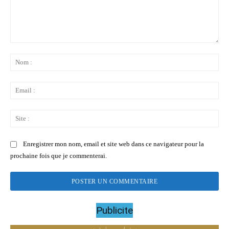
Commenter
:
No
:
Ema
:
Sit
:
Enregistrer mon nom, email et site web dans ce navigateur pour la
prochaine fois que je commenterai.
Publicite