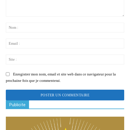
Commenter
:
No
:
Ema
:
Sit
:
Enregistrer mon nom, email et site web dans ce navigateur pour la
prochaine fois que je commenterai.
Publicite