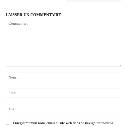
LAISSER UN COMMENTAIRE
Commenter
:
No
:
Ema
:
Sit
:
Enregistrer mon nom, email et site web dans ce navigateur pour la