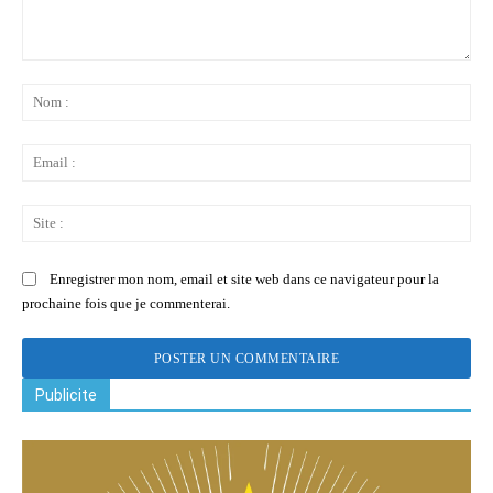
Commenter
:
No
:
Ema
:
Sit
:
Enregistrer mon nom, email et site web dans ce navigateur pour la
prochaine fois que je commenterai.
Publicite