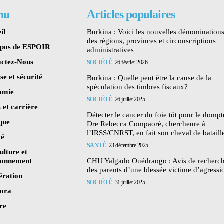
nu
Articles populaires
il
Burkina : Voici les nouvelles dénomination
des régions, provinces et circonscriptions
opos de ESPOIR
administratives
ctez-Nous
SOCIÉTÉ
26 février 2026
se et sécurité
Burkina : Quelle peut être la cause de la
spéculation des timbres fiscaux?
omie
SOCIÉTÉ
26 juillet 2025
 et carrière
Détecter le cancer du foie tôt pour le dompte
ique
Dre Rebecca Compaoré, chercheure à
l’IRSS/CNRST, en fait son cheval de bataill
té
SANTÉ
23 décembre 2025
ulture et
ronnement
CHU Yalgado Ouédraogo : Avis de recherc
des parents d’une blessée victime d’agressi
ération
SOCIÉTÉ
31 juillet 2025
pora
re