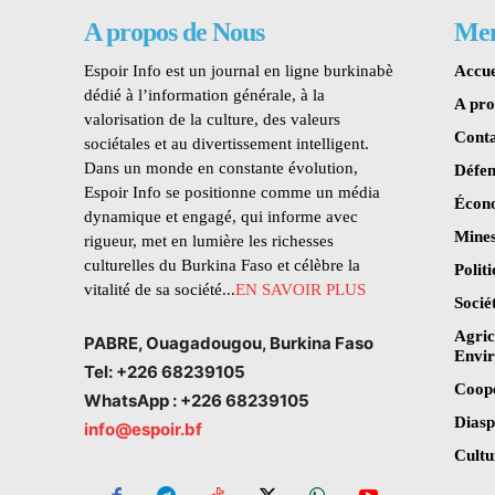
A propos de Nous
Me
Espoir Info est un journal en ligne burkinabè
Accue
dédié à l’information générale, à la
A pr
valorisation de la culture, des valeurs
Conta
sociétales et au divertissement intelligent.
Dans un monde en constante évolution,
Défen
Espoir Info se positionne comme un média
Écon
dynamique et engagé, qui informe avec
Mines
rigueur, met en lumière les richesses
culturelles du Burkina Faso et célèbre la
Polit
vitalité de sa société...
EN SAVOIR PLUS
Socié
Agric
PABRE, Ouagadougou, Burkina Faso
Envi
Tel: +226 68239105
Coop
WhatsApp : +226 68239105
Dias
info@espoir.bf
Cultu