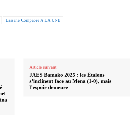
Lassané Compaoré A LA UNE
Article suivant
JAES Bamako 2025 : les Étalons
s’inclinent face au Mena (1-0), mais
é
l’espoir demeure
pel
ina