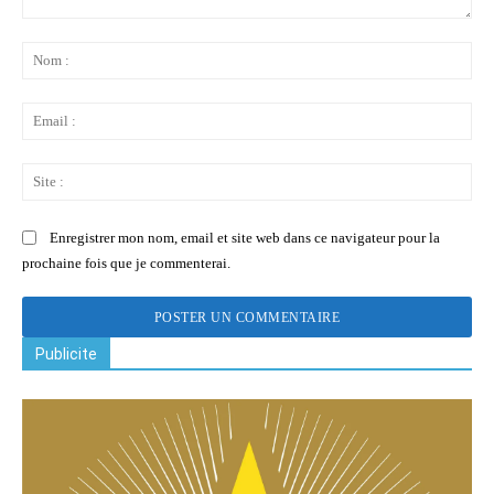
Commenter
:
No
:
Ema
:
Sit
:
Enregistrer mon nom, email et site web dans ce navigateur pour la
prochaine fois que je commenterai.
Publicite