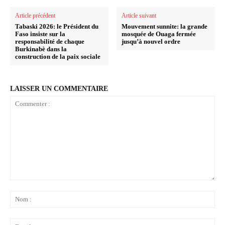
Article précédent
Article suivant
Tabaski 2026: le Président du
Mouvement sunnite: la grande
Faso insiste sur la
mosquée de Ouaga fermée
responsabilité de chaque
jusqu’à nouvel ordre
Burkinabè dans la
construction de la paix sociale
LAISSER UN COMMENTAIRE
Commenter
:
No
:
Ema