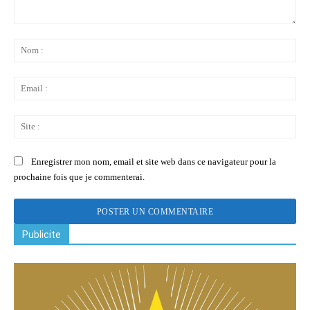
Commenter
:
No
:
Ema
:
Sit
:
Enregistrer mon nom, email et site web dans ce navigateur pour la
prochaine fois que je commenterai.
Publicite