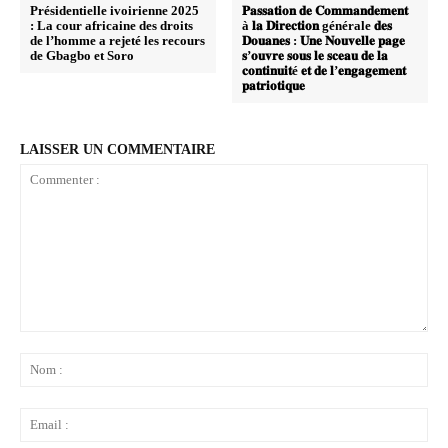
Présidentielle ivoirienne 2025
𝐏𝐚𝐬𝐬𝐚𝐭𝐢𝐨𝐧 𝐝𝐞 𝐂𝐨𝐦𝐦𝐚𝐧𝐝𝐞𝐦𝐞𝐧𝐭
: La cour africaine des droits
à 𝐥𝐚 𝐃𝐢𝐫𝐞𝐜𝐭𝐢𝐨𝐧 générale 𝐝𝐞𝐬
de l’homme a rejeté les recours
𝐃𝐨𝐮𝐚𝐧𝐞𝐬 : 𝐔𝐧𝐞 𝐍𝐨𝐮𝐯𝐞𝐥𝐥𝐞 𝐩𝐚𝐠𝐞
de Gbagbo et Soro
𝐬’𝐨𝐮𝐯𝐫𝐞 𝐬𝐨𝐮𝐬 𝐥𝐞 𝐬𝐜𝐞𝐚𝐮 𝐝𝐞 𝐥𝐚
𝐜𝐨𝐧𝐭𝐢𝐧𝐮𝐢𝐭é 𝐞𝐭 𝐝𝐞 𝐥’𝐞𝐧𝐠𝐚𝐠𝐞𝐦𝐞𝐧𝐭
𝐩𝐚𝐭𝐫𝐢𝐨𝐭𝐢𝐪𝐮𝐞
LAISSER UN COMMENTAIRE
Commenter
:
No
:
Ema
: