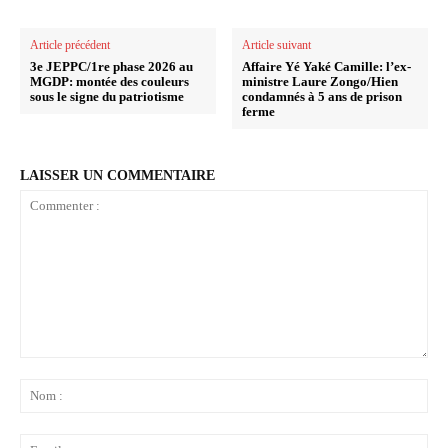
Article précédent
Article suivant
3e JEPPC/1re phase 2026 au
Affaire Yé Yaké Camille: l’ex-
MGDP: montée des couleurs
ministre Laure Zongo/Hien
sous le signe du patriotisme
condamnés à 5 ans de prison
ferme
LAISSER UN COMMENTAIRE
Commenter
:
No
:
Ema