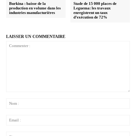
Burkina : baisse de la
Stade de 15 000 places de
production en volume dans les
Leguema: les travaux
industries manufacturières
enregistrent un taux
d’exécution de 72%
LAISSER UN COMMENTAIRE
Commenter
:
No
:
Ema
:
Sit