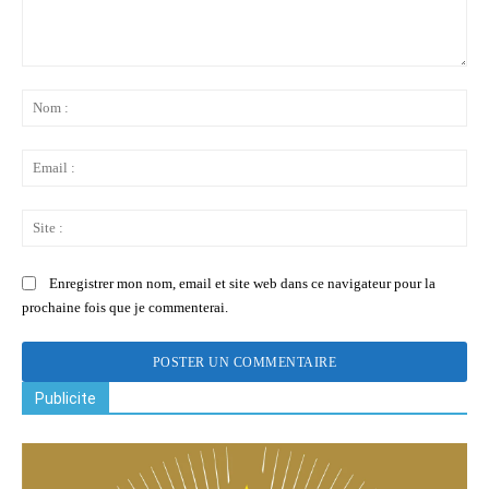
Commenter
:
No
:
Ema
:
Sit
:
Enregistrer mon nom, email et site web dans ce navigateur pour la
prochaine fois que je commenterai.
Publicite