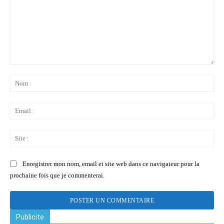
Commenter
:
No
:
Ema
:
Sit
:
Enregistrer mon nom, email et site web dans ce navigateur pour la
prochaine fois que je commenterai.
Publicite