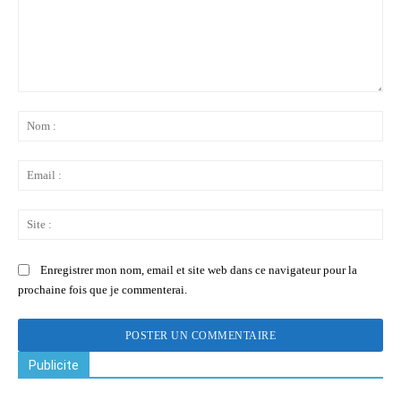
Commenter
:
No
:
Ema
:
Sit
:
Enregistrer mon nom, email et site web dans ce navigateur pour la
prochaine fois que je commenterai.
Publicite