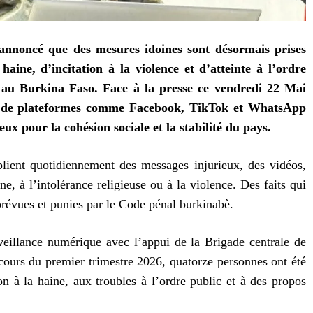
annoncé que des mesures idoines sont désormais prises
haine, d’incitation à la violence et d’atteinte à l’ordre
x au Burkina Faso. Face à la presse ce vendredi 22 Mai
ive de plateformes comme Facebook, TikTok et WhatsApp
ux pour la cohésion sociale et la stabilité du pays.
blient quotidiennement des messages injurieux, des vidéos,
ne, à l’intolérance religieuse ou à la violence. Des faits qui
s prévues et punies par le Code pénal burkinabè.
rveillance numérique avec l’appui de la Brigade centrale de
u cours du premier trimestre 2026, quatorze personnes ont été
tion à la haine, aux troubles à l’ordre public et à des propos