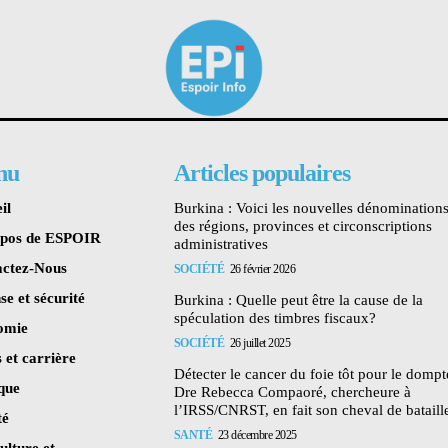
nu
Articles populaires
il
Burkina : Voici les nouvelles dénomination
des régions, provinces et circonscriptions
opos de ESPOIR
administratives
ctez-Nous
SOCIÉTÉ
26 février 2026
se et sécurité
Burkina : Quelle peut être la cause de la
spéculation des timbres fiscaux?
omie
SOCIÉTÉ
26 juillet 2025
 et carrière
Détecter le cancer du foie tôt pour le dompte
ique
Dre Rebecca Compaoré, chercheure à
l’IRSS/CNRST, en fait son cheval de bataill
té
SANTÉ
23 décembre 2025
ulture et