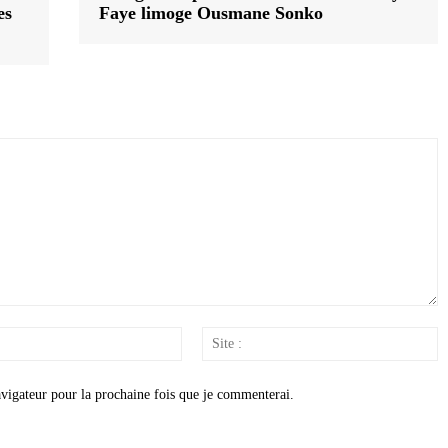
es
Faye limoge Ousmane Sonko
Email
S
:
:
vigateur pour la prochaine fois que je commenterai.