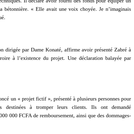
echniques. Il déclare avoir fourni des fonds pour équiper un
 bétonnière. « Elle avait une voix choyée. Je n’imaginais
ué.
ion dirigée par Dame Konaté, affirme avoir présenté Zabré à
roire à l’existence du projet. Une déclaration balayée par
cé un « projet fictif », présenté à plusieurs personnes pour
s destinées à tromper leurs clients. Ils ont demandé
 000 000 FCFA de remboursement, ainsi que des dommages-