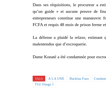
Dans ses réquisitions, le procureur a est
qu’un guide » et aucune preuve de fina
entrepreneurs constitue une manœuvre fr
FCFA et requis 48 mois de prison ferme 
La défense a plaidé la relaxe, estimant q
malentendus que d’escroquerie.
Dame Konaté a été condamnée pour escroqu
A LA UNE
Burkina Faso
Condamn
TAGS
TGI Ouaga 1
Partager