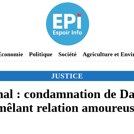
Économie
Politique
Société
Agriculture et Env
JUSTICE
nal : condamnation de 
mêlant relation amoureus