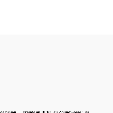
ite
 de prison
Fraude au BEPC au Zoundwéogo : les