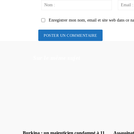
:
Nom
:
Enregistrer mon nom, email et site web dans ce na
Sur le même sujet
Burkina : un maïeuticien condamné à 11
Assassina