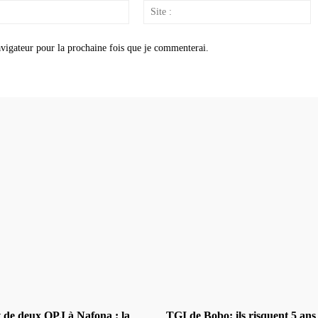
Email
S
:
:
vigateur pour la prochaine fois que je commenterai.
t de deux OPJ à Nafona : la
TGI de Bobo: ils risquent 5 ans