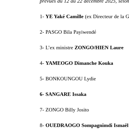
prévues du 12 au 22 décembre 2025, selon l
1-
YE Yaké Camille
(ex Directeur de la 
2- PASGO Bila Payiwendé
3- L’ex ministre
ZONGO/HIEN Laure
4-
YAMEOGO Dimanche Kouka
5- BONKOUNGOU Lydie
6- SANGARE Issaka
7- ZONGO Billy Josito
8-
OUEDRAOGO Sompagnimdi Ismaël