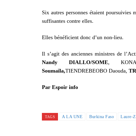
Six autres personnes étaient poursuivies m
suffisantes contre elles.
Elles bénéficient donc d’un non-lieu.
Il s’agit des anciennes ministres de l’A
Nandy DIALLO/SOME
, KONA
Soumaïla,
TIENDREBEOBO Daouda,
TR
Par
Espoir info
A LA UNE
Burkina Faso
Laure-Z
TAGS